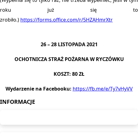
(Wypełnia się to tylko raz, nie trzeba wypełnieć, jeśli w tym
roku już się to
zrobiło.)
https://forms.office.com/r/5HZAHmrXtr
26 – 28 LISTOPADA 2021
OCHOTNICZA STRAŻ POŻARNA W RYCZÓWKU
KOSZT: 80 ZŁ
Wydarzenie na Facebooku:
https://fb.me/e/Ty7vHyVV
INFORMACJE