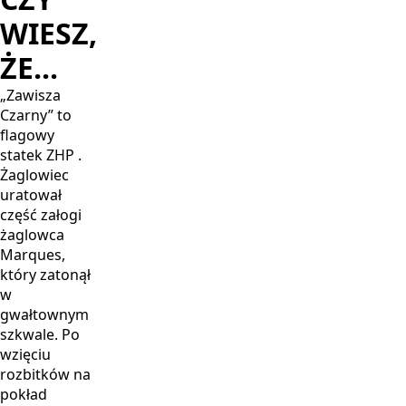
WIESZ,
ŻE...
„Zawisza
Czarny” to
flagowy
statek ZHP .
Żaglowiec
uratował
część załogi
żaglowca
Marques,
który zatonął
w
gwałtownym
szkwale. Po
wzięciu
rozbitków na
pokład